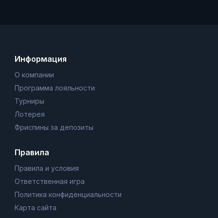
Информация
О компании
Программа лояльности
Турниры
Лотерея
Фриспины за депозиты
Правила
Правила и условия
Ответственная игра
Политика конфиденциальности
Карта сайта