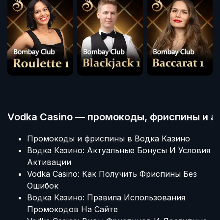
Vodka Casino — промокоды, фриспины и а
Промокоды и фриспины в Водка Казино
Водка Казино: Актуальные Бонусы И Условия
Активации
Vodka Casino: Как Получить Фриспины Без
Ошибок
Водка Казино: Правила Использования
Промокодов На Сайте