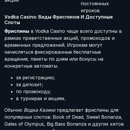
акции
постоянных
игроков
Vodka Casino: Виды Фриспинов И Доступные
Слоты
Фриспины
в Vodka Casino чаще всего доступны в
рамках приветственных акций, промокодов и
временных предложений. Игрокам могут
начисляться фиксированные бесплатные
вращения, пакеты по дням или бонусы на
конкретные автоматы.
за регистрацию;
за депозит;
по промокоду;
в турнирах и акциях.
Обычно
Водка Казино
предлагает фриспины для
популярных слотов: Book of Dead, Sweet Bonanza,
Gates of Olympus, Big Bass Bonanza и других хитов