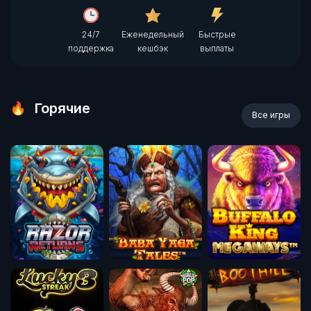
24/7
Еженедельный
Быстрые
поддержка
кешбэк
выплаты
Горячие
Все игры