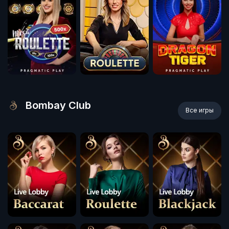
Bombay Club
Все игры