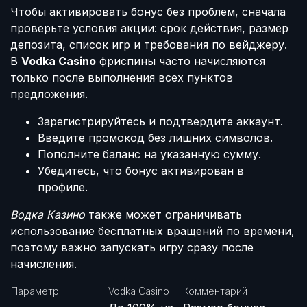
Чтобы активировать бонус без проблем, сначала
проверьте условия акции: срок действия, размер
депозита, список игр и требования по вейджеру.
В
Vodka Casino
фриспины часто начисляются
только после выполнения всех пунктов
предложения.
Зарегистрируйтесь и подтвердите аккаунт.
Введите промокод без лишних символов.
Пополните баланс на указанную сумму.
Убедитесь, что бонус активирован в
профиле.
Водка Казино
также может ограничивать
использование бесплатных вращений по времени,
поэтому важно запускать игру сразу после
начисления.
Параметр
Vodka Casino
Комментарий