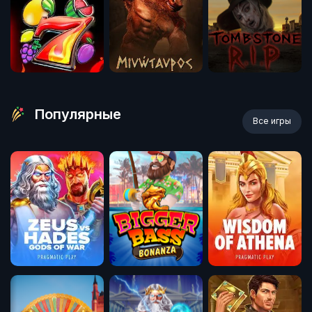
Популярные
Все игры