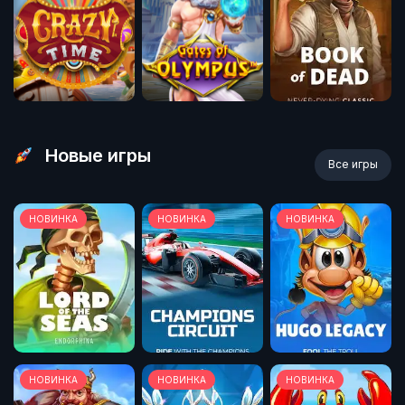
Новые игры
Все игры
НОВИНКА
НОВИНКА
НОВИНКА
НОВИНКА
НОВИНКА
НОВИНКА