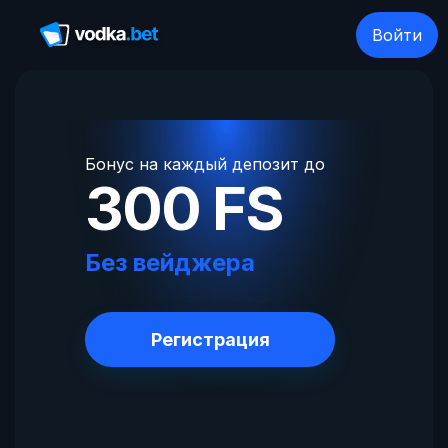
Войти
Бонус на каждый депозит до
300 FS
Без вейджера
Регистрация